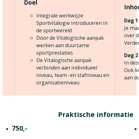
Doel
Inho
Integrale werkwijze
Dag 1
Sportvitalogie introduceren in
Je maa
de sportwereld
over d
Door de Vitalogische aanpak
Verder
werken aan duurzame
sportprestaties
Dag 2
De Vitalogische aanpak
In dez
verbinden aan individueel
Ook k
niveau, team -en stafniveau en
aan du
organisatieniveau
Praktische informatie
750,-