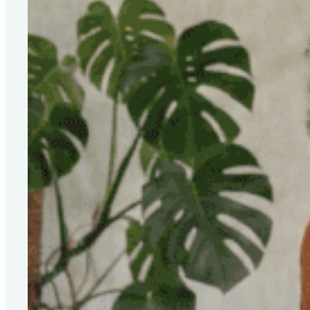
Specialisatie
Verdiepingsmodule
Voor wie
Agenda
Startdata
Open dagen
Overzicht groepen in
opleiding
Over ons
Visie en Methodiek
De Vitale Generatie
Het team
Kwaliteit en
Accredetaties
Reviews
Locaties
Inzichten
Nieuws