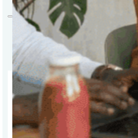
CONTACT
OPLEIDING
,
SPECIALISATIE
Sportvitalogie
Wil jij je ontwikkelen tot Vitaloog
en krijg je energie van
Sporters begeleiden naar de absolute top
Duurzame resultaten behalen binnen een sportorgani
Werken vanuit een integrale, vitalogische visie