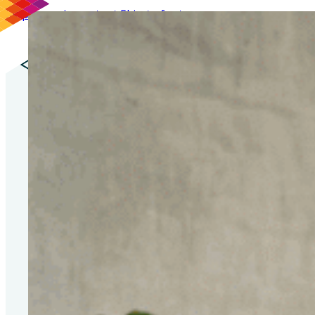
Skip to main content
Skip to footer
DE VITALE GENERATIE
LOGIN
Opleidingen
Opleiding Vitaloog (Post
HBO)
Opleiding
Onderwijsvitaloog
Opleiding Sportvitaloog
Aanvullend leren
Bijscholing
Certificerings training
Masterclass