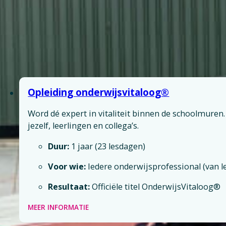
Specialiseer je verder in vitalite
Verdiep je expertise met ons gerichte aanbod voor pr
een masterclass of verdiepingsmodule die bij jouw am
blijf bouwen aan een vitaal werkend Nederland.
Opleiding onderwijsvitaloog®
Word dé expert in vitaliteit binnen de schoolmuren.
jezelf, leerlingen en collega’s.
Duur:
1 jaar (23 lesdagen)
Voor wie:
Iedere onderwijsprofessional (van l
Resultaat:
Officiële titel OnderwijsVitaloog®
MEER INFORMATIE