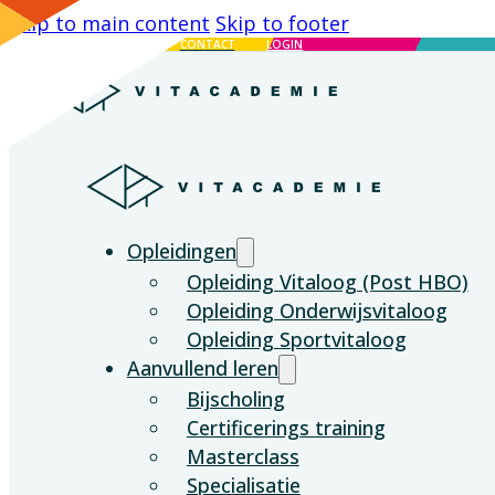
Skip to main content
Skip to footer
DE VITALE GENERATIE
CONTACT
LOGIN
Opleidingen
Opleiding Vitaloog (Post HBO)
Opleiding Onderwijsvitaloog
Opleiding Sportvitaloog
Aanvullend leren
Bijscholing
Certificerings training
Masterclass
Specialisatie