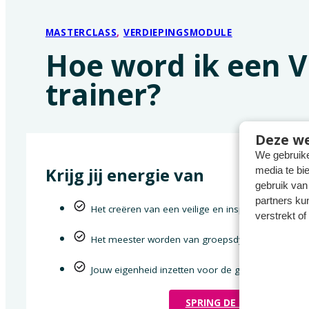
MASTERCLASS
,
VERDIEPINGSMODULE
Hoe word ik een V
trainer?
Deze we
We gebruike
Krijg jij energie van
media te bi
gebruik van
partners ku
Het creëren van een veilige en inspirerende leer
verstrekt o
Het meester worden van groepsdynamiek
Jouw eigenheid inzetten voor de groep
SPRING DE SCHOOLBANKE