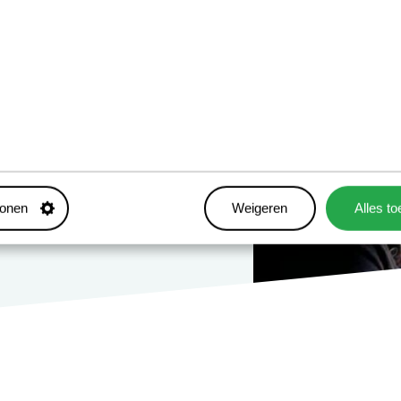
tonen
Weigeren
Alles t