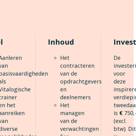
l
Inhoud
Inves
Aanleren
Het
De
van
contracteren
invester
basisvaardigheden
van de
voor
als
opdrachtgevers
deze
Vitalogische
en
inspirer
trainer
deelnemers
verdiepi
en het
Het
tweedaa
aanreiken
managen
is
€
750,
van
van de
(excl.
diverse
verwachtingen
btw). Di