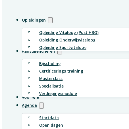
Opleidingen
Opleiding Vitaloog (Post HBO)
Opleiding Onderwijsvitaloog
Opleiding Sportvitaloog
Aanvullend leren
Bijscholing
Certificerings training
Masterclass
Specialisatie
Verdiepingsmodule
Voor wie
Agenda
Startdata
Open dagen